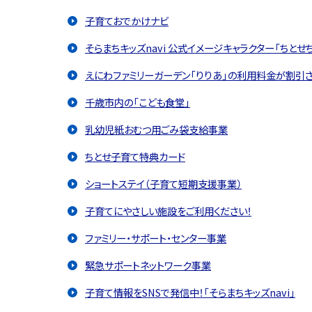
子育ておでかけナビ
そらまちキッズnavi 公式イメージキャラクター「ちとせ
えにわファミリーガーデン「りりあ」の利用料金が割引
千歳市内の「こども食堂」
乳幼児紙おむつ用ごみ袋支給事業
ちとせ子育て特典カード
ショートステイ（子育て短期支援事業）
子育てにやさしい施設をご利用ください！
ファミリー・サポート・センター事業
緊急サポートネットワーク事業
子育て情報をSNSで発信中！「そらまちキッズnavi」