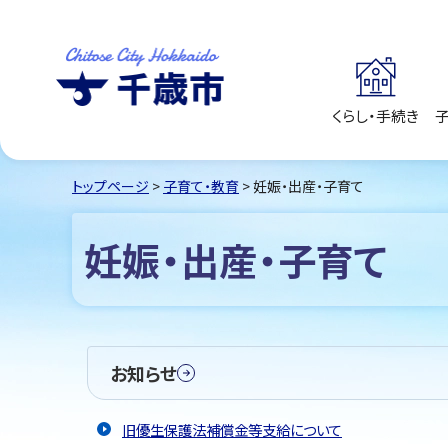
くらし・手続き
千歳市
Chitose City
Hokkaido
トップページ
>
子育て・教育
> 妊娠・出産・子育て
妊娠・出産・子育て
お知らせ
旧優生保護法補償金等支給について