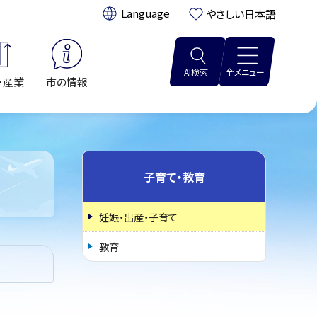
翻訳:
やさしい日本語
AI検索
全メニュー
・産業
市の情報
子育て・教育
妊娠・出産・子育て
教育