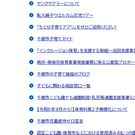
ヤングケアラーについて
転入親子ウエルカム交流ツアー
「ちとせ子育てアプリ」をぜひご活用ください！
千歳市子育てガイド
「インクルージョン保育」を支援する取組～巡回支援事
病児・病後児保育事業実施業務に係る公募型プロポー
千歳市の子育て施設のブログ
子どもに関わる相談窓口一覧
千歳市こども誰でも通園制度(乳児等通園支援事業)に
【令和８年９月から！】保育料第２子無償化について
千歳市児童虐待ゼロ宣言
認定こども園・保育所などにおける使用済みおむつの