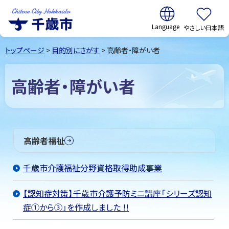
翻訳:
やさしい日本語
千歳市
Chitose
トップページ
>
目的別にさがす
> 高齢者・障がい者
City Hokkaido
高齢者・障がい者
高齢者福祉
千歳市介護福祉分野資格取得助成事業
【認知症対策】千歳市介護予防ミニ講座「シリーズ認知
症①から③」を作成しました !!