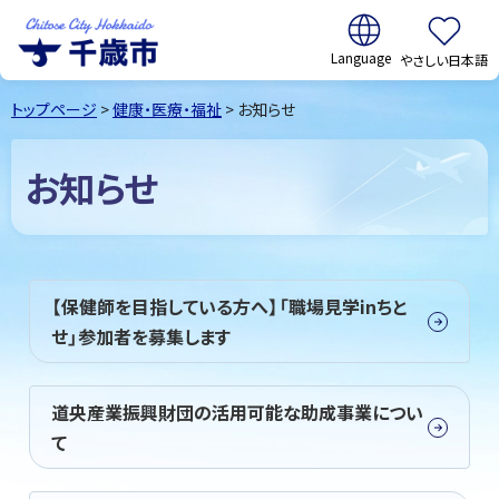
翻訳:
やさしい日本語
千歳市
Chitose
トップページ
>
健康・医療・福祉
> お知らせ
City Hokkaido
お知らせ
【保健師を目指している方へ】「職場見学inちと
せ」参加者を募集します
道央産業振興財団の活用可能な助成事業につい
て