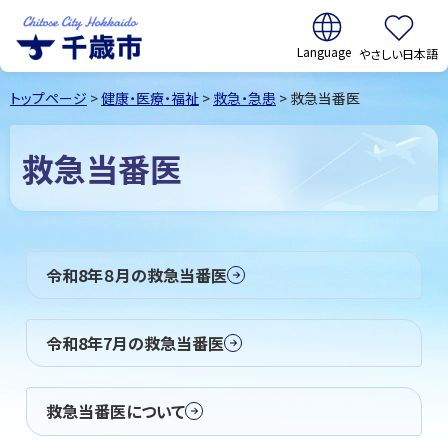
翻訳:
やさしい日本語
千歳市
Chitose
トップページ
>
健康・医療・福祉
>
救急・急患
> 救急当番医
City Hokkaido
救急当番医
令和8年８月の救急当番医
令和8年7月の救急当番医
救急当番医について