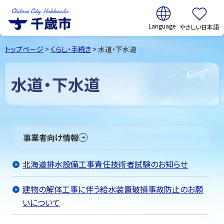
翻訳:
やさしい日本語
千歳市
Chitose
トップページ
>
くらし・手続き
> 水道・下水道
City Hokkaido
水道・下水道
事業者向け情報
北海道排水設備工事責任技術者試験のお知らせ
建物の解体工事に伴う給水装置破損事故防止のお願
いについて