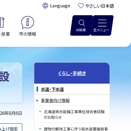
翻訳:
やさしい日本語
AI検索
全メニュー
・産業
市の情報
設
くらし・手続き
水道・下水道
事業者向け情報
北海道排水設備工事責任技術者試験
026年8月6日
のお知らせ
み上げ設定
建物の解体工事に伴う給水装置破損事