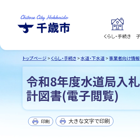
くらし・手続き
千歳市
Chitose City
Hokkaido
トップページ
>
くらし・手続き
>
水道・下水道
>
事業者向け情報
令和8年度水道局入札
計図書(電子閲覧)
大きな文字で印刷
印刷