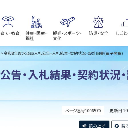
子育て・教育
健康・医療・
観光・スポーツ・
防災・安全
しごと
福祉
文化
> 令和8年度水道局入札公告・入札結果・契約状況・設計図書(電子閲覧)
公告・入札結果・契約状況・
更新日 2
ページ番号1006570
読み上げ
読