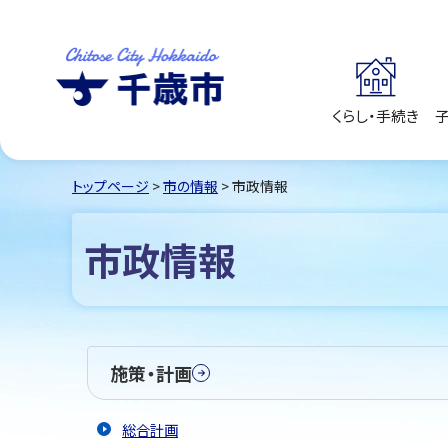
くらし・手続き
千歳市
Chitose City
Hokkaido
トップページ
>
市の情報
> 市政情報
市政情報
施策・計画
総合計画