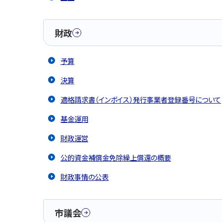
財政
予算
決算
適格請求書（インボイス）発行事業者登録番号について
基金運用
財政運営
公的資金補償金免除繰上償還の概要
財政事情の公表
市議会