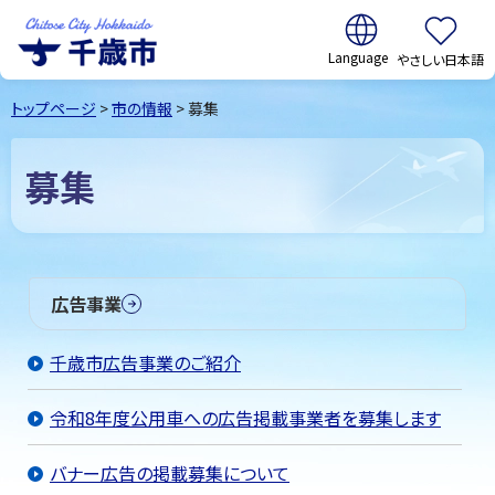
翻訳:
やさしい日本語
千歳市
Chitose
トップページ
>
市の情報
> 募集
City Hokkaido
募集
広告事業
千歳市広告事業のご紹介
令和8年度公用車への広告掲載事業者を募集します
バナー広告の掲載募集について