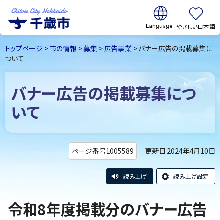
翻訳:
やさしい日本語
千歳市
Chitose
トップページ
>
市の情報
>
募集
>
広告事業
> バナー広告の掲載募集に
City Hokkaido
ついて
バナー広告の掲載募集につ
いて
更新日 2024年4月10日
ページ番号1005589
読み上げ
読み上げ設定
令和8年度掲載分のバナー広告