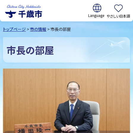
翻訳:
やさしい日本語
千歳市
Chitose
トップページ
>
市の情報
> 市長の部屋
City Hokkaido
市長の部屋