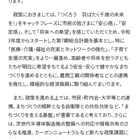
ります。
政策におきましては、「つくろう 羽ばたく千歳の未来
を！」をキャッチフレーズに市民の皆さまに「安心感」、「安
定感」、そして「将来への希望」を感じていただくため、令和
3年度からスタートした第7期総合計画を基本とし、特に
「医療・介護・福祉の充実とネットワークの強化」、「子育て
支援の充実」をより一層進め、高齢者や将来を担う子ども
たちが明日に希望をもてるよう安全・安心で健やかなまち
づくりを進めるとともに、農商工観の関係者などとの連携
を強化し、積極的な経済振興に取り組んでまいります。
また、政策を進める上では、市民・町内会・大学等との連
携、まちづくりの根幹となる自衛隊との共存共栄など、「ま
ちづくりを支える基盤」が重要であると考えており、さらに
は、次世代半導体製造拠点整備への対応や情報共有のさ
らなる推進、カーボンニュートラルなど新たな政策課題に