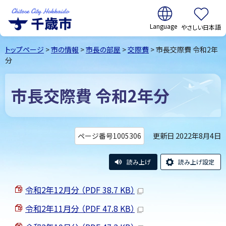
翻訳:
やさしい日本語
千歳市
Chitose
トップページ
>
市の情報
>
市長の部屋
>
交際費
> 市長交際費 令和2年
City Hokkaido
分
市長交際費 令和2年分
更新日 2022年8月4日
ページ番号1005306
読み上げ
読み上げ設定
令和2年12月分 （PDF 38.7 KB）
令和2年11月分 （PDF 47.8 KB）