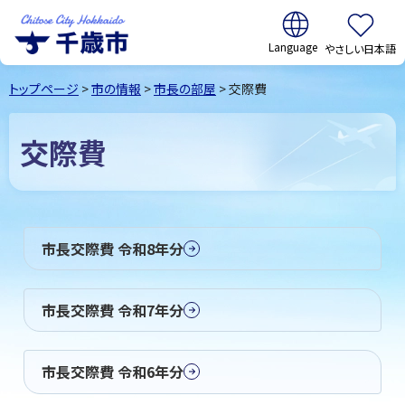
翻訳:
やさしい日本語
千歳市
Chitose
トップページ
>
市の情報
>
市長の部屋
> 交際費
City Hokkaido
交際費
市長交際費 令和8年分
市長交際費 令和7年分
市長交際費 令和6年分