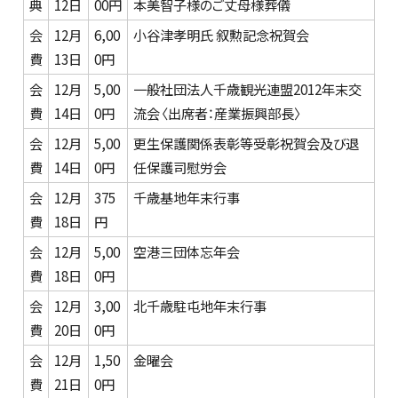
典
12日
00円
本美智子様のご丈母様葬儀
会
12月
6,00
小谷津孝明氏 叙勲記念祝賀会
費
13日
0円
会
12月
5,00
一般社団法人千歳観光連盟2012年末交
費
14日
0円
流会〈出席者：産業振興部長〉
会
12月
5,00
更生保護関係表彰等受彰祝賀会及び退
費
14日
0円
任保護司慰労会
会
12月
375
千歳基地年末行事
費
18日
円
会
12月
5,00
空港三団体忘年会
費
18日
0円
会
12月
3,00
北千歳駐屯地年末行事
費
20日
0円
会
12月
1,50
金曜会
費
21日
0円