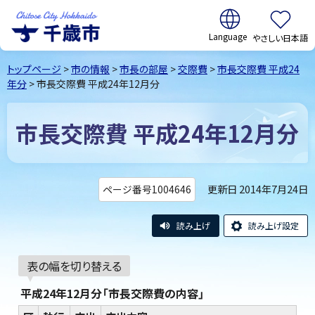
翻訳:
やさしい日本語
千歳市
Chitose
トップページ
>
市の情報
>
市長の部屋
>
交際費
>
市長交際費 平成24
City Hokkaido
年分
> 市長交際費 平成24年12月分
市長交際費 平成24年12月分
更新日 2014年7月24日
ページ番号1004646
読み上げ
読み上げ設定
表の幅を切り替える
平成24年12月分「市長交際費の内容」