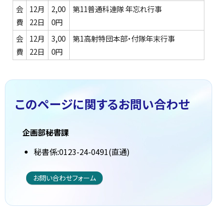
会
12月
2,00
第11普通科連隊 年忘れ行事
費
22日
0円
会
12月
3,00
第1高射特団本部・付隊年末行事
費
22日
0円
このページに関する
お問い合わせ
企画部秘書課
秘書係:0123-24-0491(直通)
お問い合わせフォーム