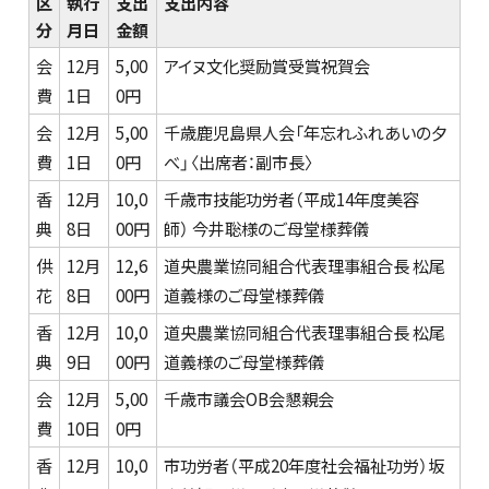
区
執行
支出
支出内容
分
月日
金額
会
12月
5,00
アイヌ文化奨励賞受賞祝賀会
費
1日
0円
会
12月
5,00
千歳鹿児島県人会「年忘れふれあいの夕
費
1日
0円
べ」〈出席者：副市長〉
香
12月
10,0
千歳市技能功労者（平成14年度美容
典
8日
00円
師） 今井聡様のご母堂様葬儀
供
12月
12,6
道央農業協同組合代表理事組合長 松尾
花
8日
00円
道義様のご母堂様葬儀
香
12月
10,0
道央農業協同組合代表理事組合長 松尾
典
9日
00円
道義様のご母堂様葬儀
会
12月
5,00
千歳市議会OB会懇親会
費
10日
0円
香
12月
10,0
市功労者（平成20年度社会福祉功労）坂