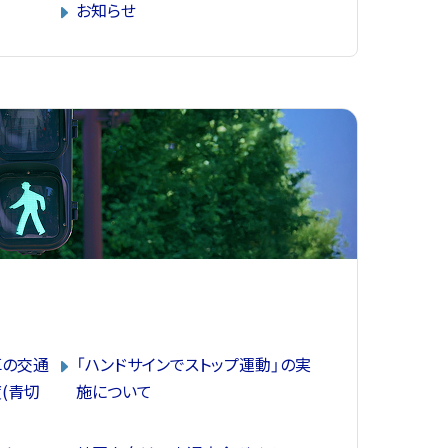
お知らせ
車の交通
「ハンドサインでストップ運動」の実
(青切
施について