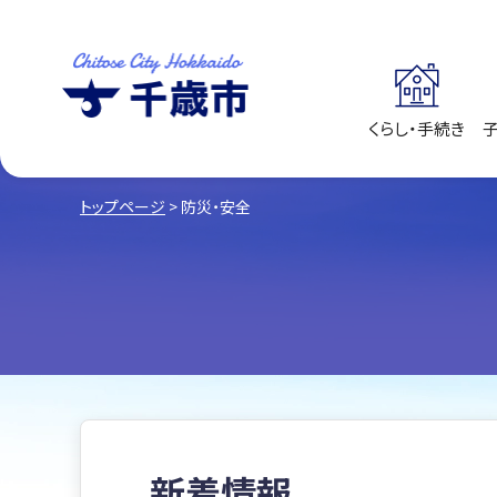
くらし・手続き
千歳市
Chitose City
Hokkaido
トップページ
> 防災・安全
新着情報