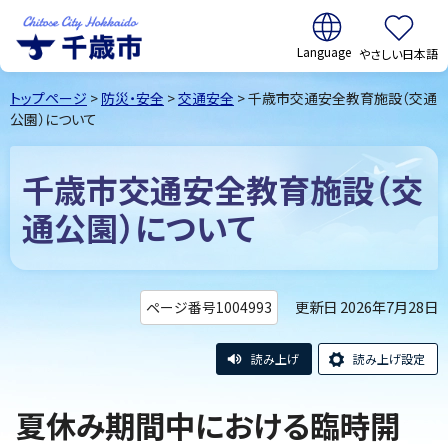
翻訳:
やさしい日本語
千歳市
Chitose
トップページ
>
防災・安全
>
交通安全
> 千歳市交通安全教育施設（交通
City Hokkaido
公園）について
千歳市交通安全教育施設（交
通公園）について
更新日 2026年7月28日
ページ番号1004993
読み上げ
読み上げ設定
夏休み期間中における臨時開