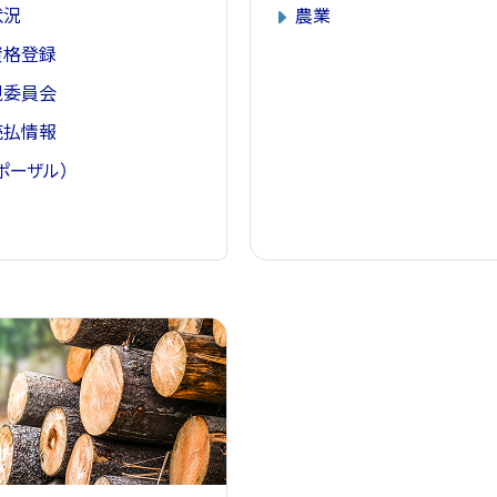
状況
農業
資格登録
視委員会
売払情報
ポーザル）