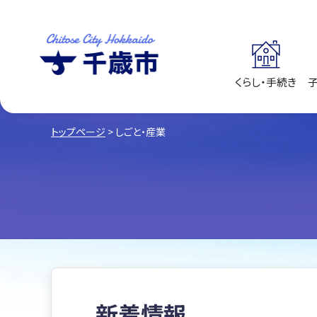
くらし・手続き
千歳市
Chitose City
Hokkaido
トップページ
> しごと・産業
新着情報