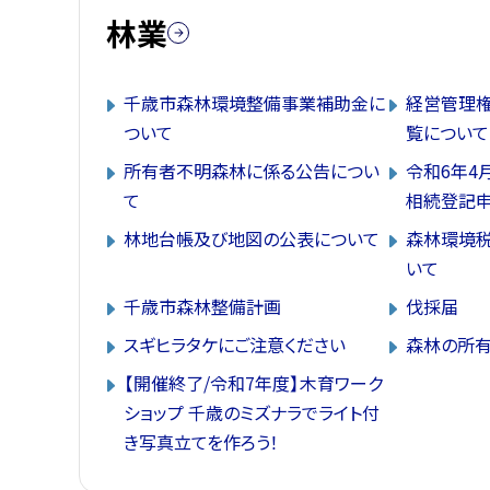
林業
千歳市森林環境整備事業補助金に
経営管理
ついて
覧について
所有者不明森林に係る公告につい
令和6年4
て
相続登記
林地台帳及び地図の公表について
森林環境税
いて
千歳市森林整備計画
伐採届
スギヒラタケにご注意ください
森林の所有
【開催終了/令和7年度】木育ワーク
ショップ 千歳のミズナラでライト付
き写真立てを作ろう！