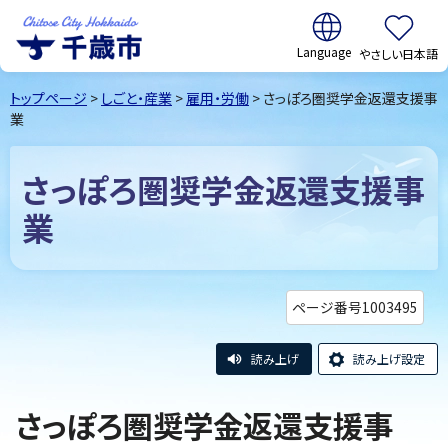
翻訳:
やさしい日本語
千歳市
Chitose
トップページ
>
しごと・産業
>
雇用・労働
> さっぽろ圏奨学金返還支援事
City Hokkaido
業
さっぽろ圏奨学金返還支援事
業
ページ番号1003495
読み上げ
読み上げ設定
さっぽろ圏奨学金返還支援事