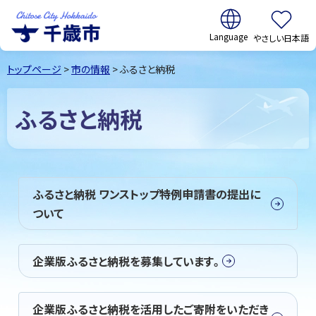
翻訳:
やさしい日本語
千歳市
Chitose
トップページ
>
市の情報
> ふるさと納税
City Hokkaido
ふるさと納税
ふるさと納税 ワンストップ特例申請書の提出に
ついて
企業版ふるさと納税を募集しています。
企業版ふるさと納税を活用したご寄附をいただき