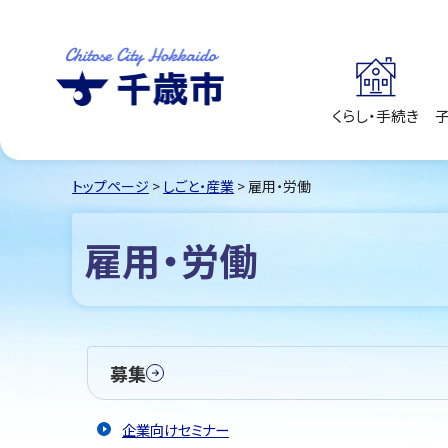
くらし・手続き
千歳市
Chitose City
Hokkaido
トップページ
>
しごと・産業
> 雇用・労働
雇用・労働
募集
企業向けセミナー