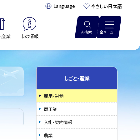
翻訳:
やさしい日本語
AI検索
全メニュー
・産業
市の情報
しごと・産業
雇用・労働
商工業
入札・契約情報
農業