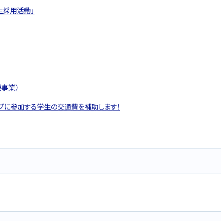
生採用活動」
援事業）
プに参加する学生の交通費を補助します！