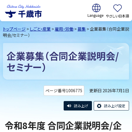
翻訳:
やさしい日本語
千歳市
Chitose
トップページ
>
しごと・産業
>
雇用・労働
>
募集
> 企業募集（合同企業説
City Hokkaido
明会/セミナー）
企業募集（合同企業説明会/
セミナー）
更新日 2026年7月1日
ページ番号1006775
読み上げ
読み上げ設定
令和8年度 合同企業説明会/企