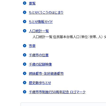
要覧
ちとせくうこうのはじまり
ちとせ情報ガイド
人口統計一覧
人口統計一覧 住民基本台帳人口（単位：世帯、人） ダウ
市章
千歳市の位置
千歳の記録映像
姉妹都市･友好親善都市
歴史散歩ちとせ
千歳市市制施行50周年記念 ロゴマーク