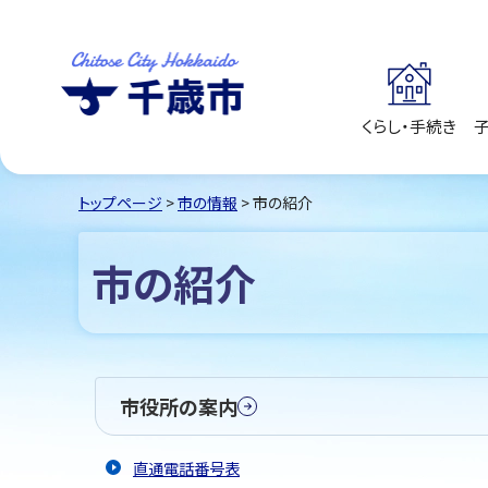
くらし・手続き
千歳市
Chitose City
Hokkaido
トップページ
>
市の情報
> 市の紹介
市の紹介
市役所の案内
直通電話番号表