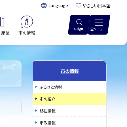
翻訳:
やさしい日本語
AI検索
全メニュー
・産業
市の情報
市の情報
ふるさと納税
市の紹介
移住情報
市政情報