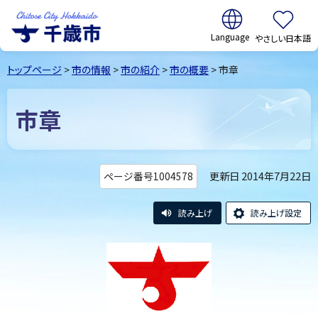
翻訳:
やさしい日本語
千歳市
Chitose
トップページ
>
市の情報
>
市の紹介
>
市の概要
> 市章
City Hokkaido
市章
更新日 2014年7月22日
ページ番号1004578
読み上げ
読み上げ設定