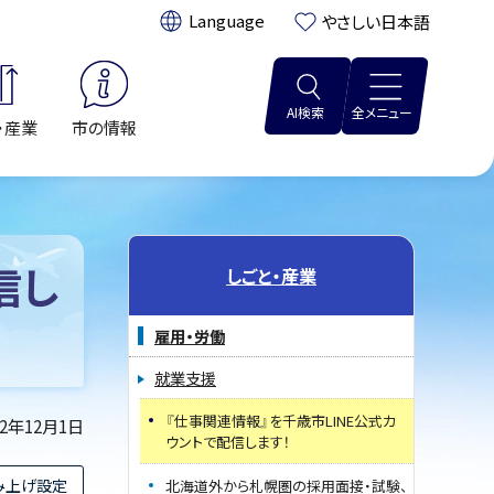
翻訳:
やさしい日本語
AI検索
全メニュー
・産業
市の情報
信し
しごと・産業
雇用・労働
就業支援
『仕事関連情報』を千歳市LINE公式カ
22年12月1日
ウントで配信します！
み上げ設定
北海道外から札幌圏の採用面接・試験、