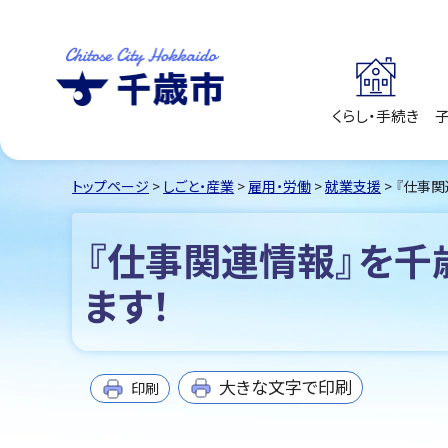
くらし・手続き
千歳市
Chitose City
Hokkaido
トップページ
>
しごと・産業
>
雇用・労働
>
就業支援
> 『仕事
『仕事関連情報』を千
ます！
大きな文字で印刷
印刷