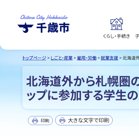
くらし・手続き
千歳市
Chitose City
Hokkaido
トップページ
>
しごと・産業
>
雇用・労働
>
就業支援
> 北海道
北海道外から札幌圏の
ップに参加する学生の
大きな文字で印刷
印刷