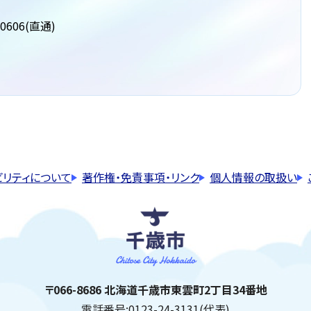
0606(直通)
ビリティについて
著作権・免責事項・リンク
個人情報の取扱い
千歳市
住所:
〒066-8686 北海道千歳市東雲町2丁目34番地
電話番号:
0123-24-3131(代表)