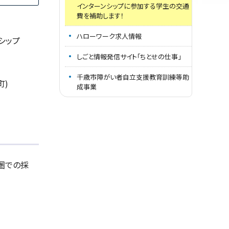
インターンシップに参加する学生の交通
費を補助します！
ハローワーク求人情報
シップ
。
しごと情報発信サイト｢ちとせの仕事｣
千歳市障がい者自立支援教育訓練等助
町)
成事業
圏での採