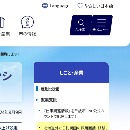
翻訳:
やさしい日本語
AI検索
全メニュー
・産業
市の情報
補助します！
ンシ
しごと・産業
雇用・労働
就業支援
『仕事関連情報』を千歳市LINE公式カ
024年9月9日
ウントで配信します！
み上げ設定
北海道外から札幌圏の採用面接・試験、