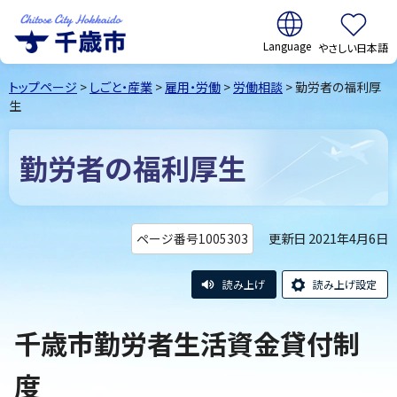
翻訳:
やさしい日本語
千歳市
Chitose
トップページ
>
しごと・産業
>
雇用・労働
>
労働相談
> 勤労者の福利厚
City Hokkaido
生
勤労者の福利厚生
更新日 2021年4月6日
ページ番号1005303
読み上げ
読み上げ設定
千歳市勤労者生活資金貸付制
度