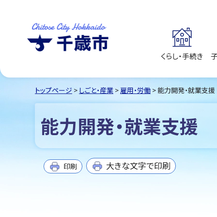
くらし・手続き
千歳市
Chitose City
Hokkaido
トップページ
>
しごと・産業
>
雇用・労働
> 能力開発・就業支援
能力開発・就業支援
大きな文字で印刷
印刷