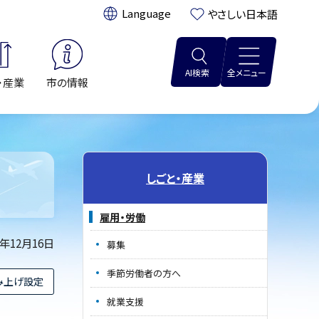
翻訳:
やさしい日本語
AI検索
全メニュー
・産業
市の情報
しごと・産業
雇用・労働
5年12月16日
募集
季節労働者の方へ
み上げ設定
就業支援