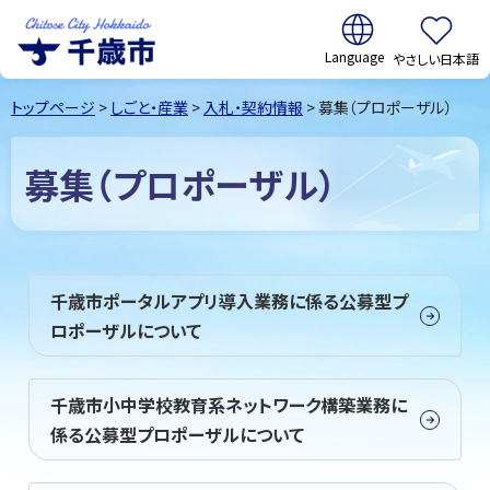
翻訳:
やさしい日本語
千歳市
Chitose
トップページ
>
しごと・産業
>
入札・契約情報
> 募集（プロポーザル）
City Hokkaido
募集（プロポーザル）
千歳市ポータルアプリ導入業務に係る公募型プ
ロポーザルについて
千歳市小中学校教育系ネットワーク構築業務に
係る公募型プロポーザルについて