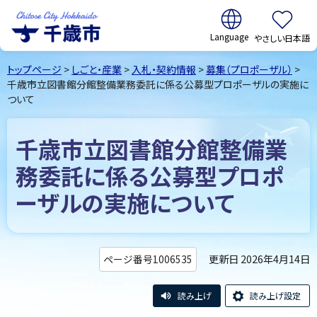
翻訳:
やさしい日本語
千歳市
Chitose
トップページ
>
しごと・産業
>
入札・契約情報
>
募集（プロポーザル）
>
City Hokkaido
千歳市立図書館分館整備業務委託に係る公募型プロポーザルの実施に
ついて
千歳市立図書館分館整備業
務委託に係る公募型プロポ
ーザルの実施について
更新日 2026年4月14日
ページ番号1006535
読み上げ
読み上げ設定