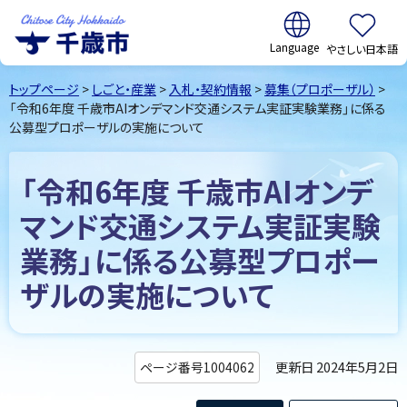
翻訳:
やさしい日本語
千歳市
Chitose
トップページ
>
しごと・産業
>
入札・契約情報
>
募集（プロポーザル）
>
City Hokkaido
「令和6年度 千歳市AIオンデマンド交通システム実証実験業務」に係る
公募型プロポーザルの実施について
「令和6年度 千歳市AIオンデ
マンド交通システム実証実験
業務」に係る公募型プロポー
ザルの実施について
更新日 2024年5月2日
ページ番号1004062