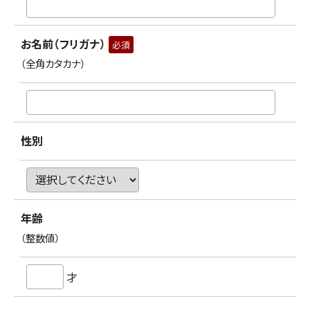
お名前（フリガナ）
必須
（全角カタカナ）
性別
年齢
（整数値）
才