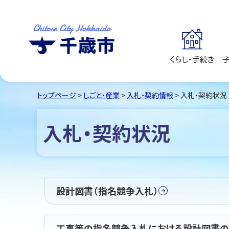
くらし・手続き
千歳市
Chitose City
Hokkaido
トップページ
>
しごと・産業
>
入札・契約情報
> 入札・契約状況
入札・契約状況
設計図書（指名競争入札）
工事等の指名競争入札における設計図書の