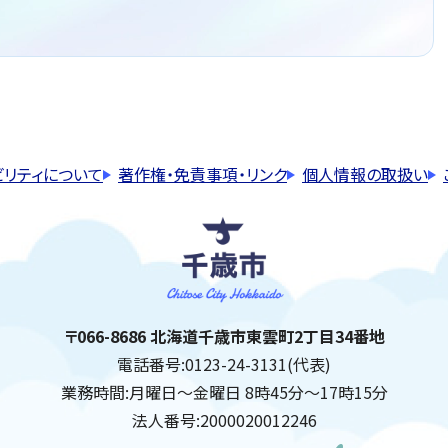
ビリティについて
著作権・免責事項・リンク
個人情報の取扱い
千歳市
住所:
〒066-8686 北海道千歳市東雲町2丁目34番地
電話番号:
0123-24-3131(代表)
業務時間:
月曜日～金曜日 8時45分～17時15分
法人番号:
2000020012246