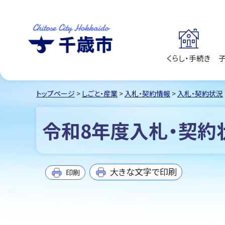
くらし・手続き
千歳市
Chitose City
Hokkaido
トップページ
>
しごと・産業
>
入札・契約情報
>
入札・契約状況
令和8年度入札・契約状
大きな文字で印刷
印刷