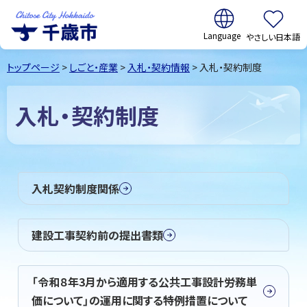
翻訳:
やさしい日本語
千歳市
Chitose
トップページ
>
しごと・産業
>
入札・契約情報
> 入札・契約制度
City Hokkaido
入札・契約制度
入札契約制度関係
建設工事契約前の提出書類
「令和８年3月から適用する公共工事設計労務単
価について」の運用に関する特例措置について