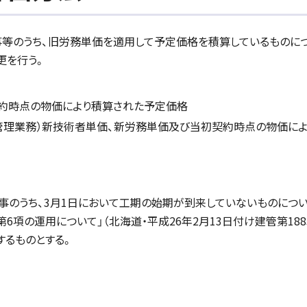
工事等のうち、旧労務単価を適用して予定価格を積算しているものに
更を行う。
契約時点の物価により積算された予定価格
理業務）新技術者単価、新労務単価及び当初契約時点の物価によ
工事のうち、3月1日において工期の始期が到来していないものについ
項の運用について」（北海道・平成26年2月13日付け建管第188
用するものとする。