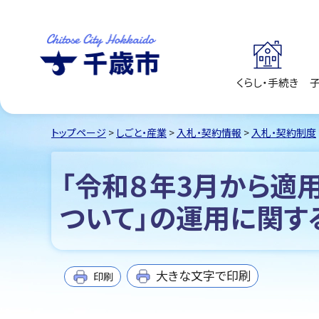
くらし・手続き
千歳市
Chitose City
Hokkaido
トップページ
>
しごと・産業
>
入札・契約情報
>
入札・契約制度
「令和８年3月から適
ついて」の運用に関す
大きな文字で印刷
印刷