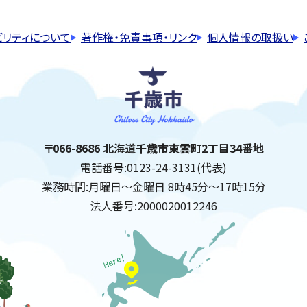
ビリティについて
著作権・免責事項・リンク
個人情報の取扱い
千歳市
住所:
〒066-8686 北海道千歳市東雲町2丁目34番地
電話番号:
0123-24-3131(代表)
業務時間:
月曜日～金曜日 8時45分～17時15分
法人番号:
2000020012246