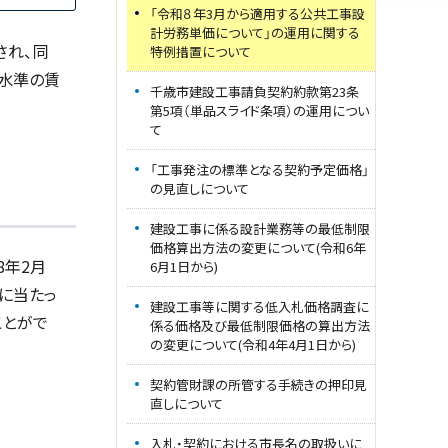
「令和８年3月から適用する公共工事設
計労務単価について」の運用に関する
され、同
特例措置について
水準の賃
千歳市建設工事請負契約約款第23条
第5項（単品スライド条項）の運用につい
て
「工事発注の標準となる契約予定価格」
の見直しについて
建設工事に係る設計業務等の最低制限
価格算出方法の変更について(令和6年
8年2月
6月1日から)
に当たっ
建設工事等に関する低入札価格調査に
ことがで
係る価格及び最低制限価格の算出方法
の変更について(令和4年4月1日から)
契約管財課の所管する手続きの押印見
直しについて
入札・契約における市長名の取扱いに