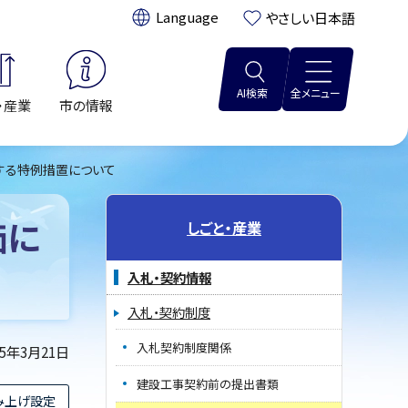
翻訳:
やさしい日本語
AI検索
全メニュー
・産業
市の情報
する特例措置について
価に
しごと・産業
入札・契約情報
入札・契約制度
入札契約制度関係
25年3月21日
建設工事契約前の提出書類
み上げ設定