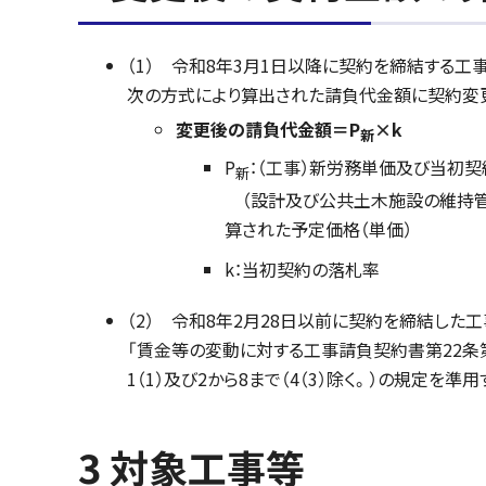
（1） 令和8年3月1日以降に契約を締結する
次の方式により算出された請負代金額に契約変
変更後の請負代金額＝P
×k
新
P
：（工事）新労務単価及び当初
新
（設計及び公共土木施設の維持管
算された予定価格（単価）
k：当初契約の落札率
（2） 令和8年2月28日以前に契約を締結した
「賃金等の変動に対する工事請負契約書第22条第6
1（1）及び2から8まで（4（3）除く。）の規定を準
3 対象工事等