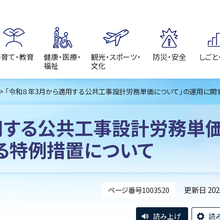
子育て・教育
健康・医療・
観光・スポーツ・
防災・安全
しごと
福祉
文化
> 「令和８年3月から適用する公共工事設計労務単価について」の運用に関
用する公共工事設計労務単
る特例措置について
更新日 20
ページ番号1003520
読み上げ
読