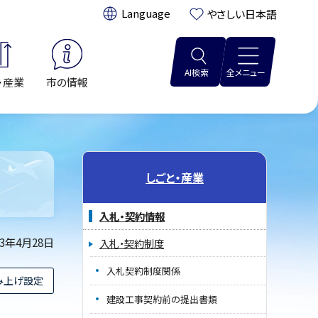
翻訳:
やさしい日本語
AI検索
全メニュー
・産業
市の情報
しごと・産業
入札・契約情報
23年4月28日
入札・契約制度
入札契約制度関係
み上げ設定
建設工事契約前の提出書類