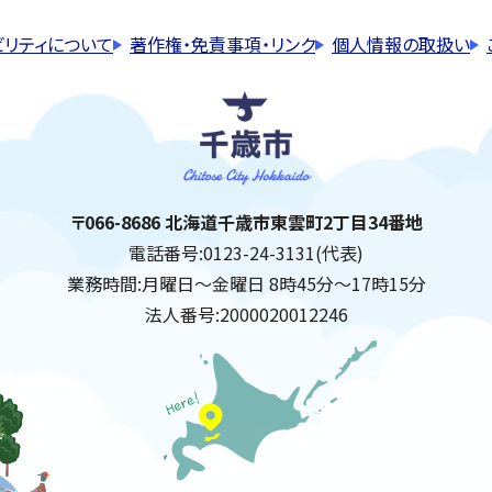
ビリティについて
著作権・免責事項・リンク
個人情報の取扱い
千歳市
住所:
〒066-8686 北海道千歳市東雲町2丁目34番地
電話番号:
0123-24-3131(代表)
業務時間:
月曜日～金曜日 8時45分～17時15分
法人番号:
2000020012246