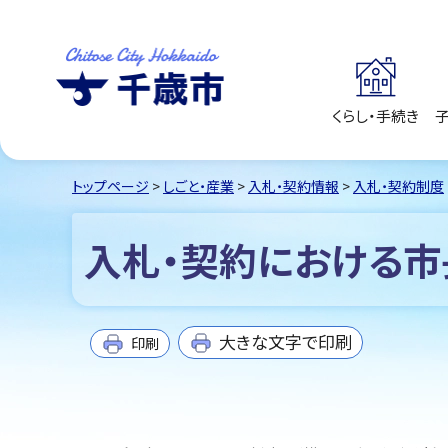
くらし・手続き
千歳市
Chitose City
Hokkaido
トップページ
>
しごと・産業
>
入札・契約情報
>
入札・契約制度
入札・契約における市
大きな文字で印刷
印刷