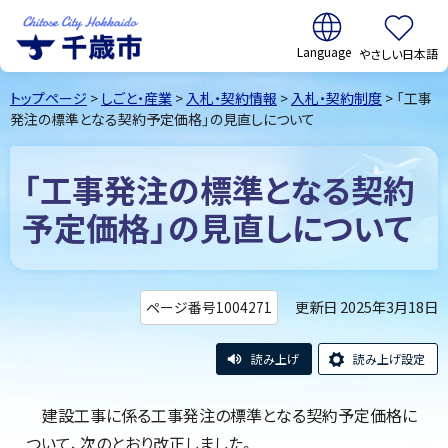
翻訳:
やさしい日本語
千歳市
Chitose
トップページ
>
しごと・産業
>
入札・契約情報
>
入札・契約制度
> 「工事
City Hokkaido
発注の標準となる契約予定価格」の見直しについて
「工事発注の標準となる契約
予定価格」の見直しについて
更新日 2025年3月18日
ページ番号1004271
読み上げ
読み上げ設定
建設工事に係る工事発注の標準となる契約予定価格に
ついて、次のとおり改正しました。