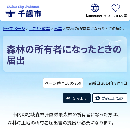
翻訳:
やさしい日本語
千歳市
Chitose
トップページ
>
しごと・産業
>
林業
> 森林の所有者になったときの届出
City Hokkaido
森林の所有者になったときの
届出
更新日 2014年8月4日
ページ番号1005269
読み上げ
読み上げ設定
市内の地域森林計画対象森林の所有者になった方は、
森林の土地の所有者届出書の提出が必要になります。