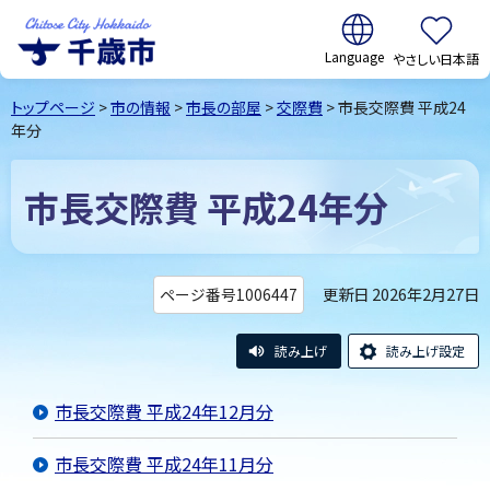
翻訳:
やさしい日本語
千歳市
Chitose
トップページ
>
市の情報
>
市長の部屋
>
交際費
> 市長交際費 平成24
City Hokkaido
年分
市長交際費 平成24年分
更新日 2026年2月27日
ページ番号1006447
読み上げ
読み上げ設定
市長交際費 平成24年12月分
市長交際費 平成24年11月分