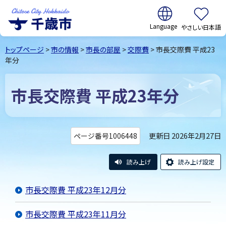
翻訳:
やさしい日本語
千歳市
Chitose
トップページ
>
市の情報
>
市長の部屋
>
交際費
> 市長交際費 平成23
City Hokkaido
年分
市長交際費 平成23年分
更新日 2026年2月27日
ページ番号1006448
読み上げ
読み上げ設定
市長交際費 平成23年12月分
市長交際費 平成23年11月分