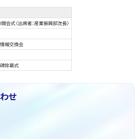
り開会式〈出席者：産業振興部次長〉
情報交換会
石碑除幕式
わせ