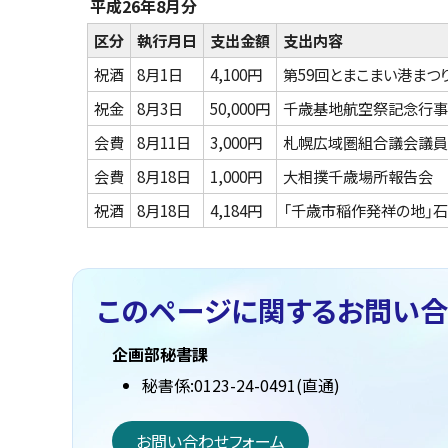
平成26年8月分
区分
執行月日
支出金額
支出内容
祝酒
8月1日
4,100円
第59回とまこまい港まつ
祝金
8月3日
50,000円
千歳基地航空祭記念行事
会費
8月11日
3,000円
札幌広域圏組合議会議員
会費
8月18日
1,000円
大相撲千歳場所報告会
祝酒
8月18日
4,184円
「千歳市稲作発祥の地」
このページに関する
お問い合
企画部秘書課
秘書係:0123-24-0491(直通)
お問い合わせフォーム