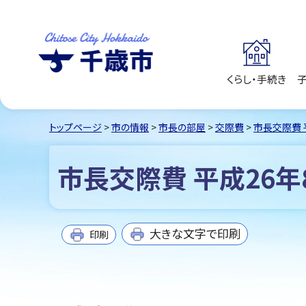
くらし・手続き
千歳市
Chitose City
Hokkaido
トップページ
>
市の情報
>
市長の部屋
>
交際費
>
市長交際費 
市長交際費 平成26年
大きな文字で印刷
印刷