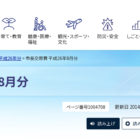
子育て・教育
健康・医療・
観光・スポーツ・
防災・安全
しごと
福祉
文化
平成26年分
> 市長交際費 平成26年8月分
8月分
更新日 201
ページ番号1004708
読み上げ
読