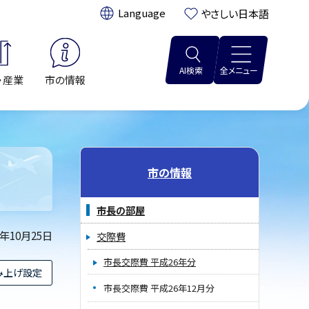
翻訳:
やさしい日本語
AI検索
全メニュー
・産業
市の情報
市の情報
市長の部屋
4年10月25日
交際費
市長交際費 平成26年分
み上げ設定
市長交際費 平成26年12月分