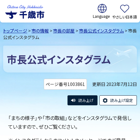
翻訳:
やさしい日本語
千歳市
Chitose
トップページ
>
市の情報
>
市長の部屋
>
市長公式インスタグラム
> 市長
City Hokkaido
公式インスタグラム
市長公式インスタグラム
更新日 2023年7月12日
ページ番号1003861
読み上げ
読み上げ設定
「まちの様子」や「市の取組」などをインスタグラムで発信し
ていますので、ぜひご覧ください。