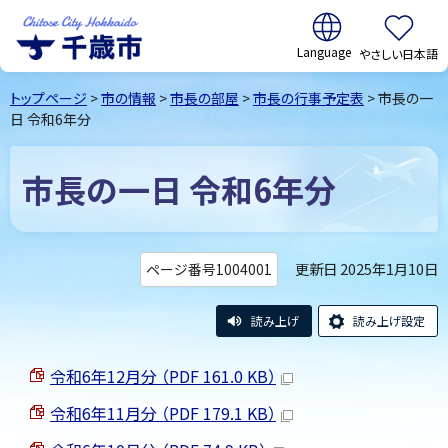
翻訳:
やさしい日本語
千歳市
Chitose
トップページ
>
市の情報
>
市長の部屋
>
市長の行事予定表
> 市長の一
City Hokkaido
日 令和6年分
市長の一日 令和6年分
更新日 2025年1月10日
ページ番号1004001
読み上げ
読み上げ設定
令和6年12月分 （PDF 161.0 KB）
令和6年11月分 （PDF 179.1 KB）