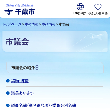
翻訳:
やさしい日本語
千歳市
Chitose
トップページ
>
市の情報
>
市政情報
> 市議会
City Hokkaido
市議会
市議会の紹介
請願・陳情
議長あいさつ
議員名簿（議席番号順）・委員会別名簿