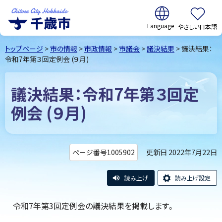
翻訳:
やさしい日本語
千歳市
Chitose
トップページ
>
市の情報
>
市政情報
>
市議会
>
議決結果
> 議決結果：
City Hokkaido
令和7年第３回定例会 (９月)
議決結果：令和7年第３回定
例会 (９月)
更新日 2022年7月22日
ページ番号1005902
読み上げ
読み上げ設定
令和7年第3回定例会の議決結果を掲載します。