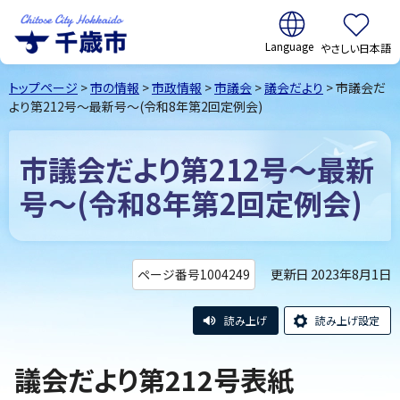
翻訳:
やさしい日本語
千歳市
Chitose
トップページ
>
市の情報
>
市政情報
>
市議会
>
議会だより
> 市議会だ
City Hokkaido
より第212号～最新号～(令和8年第2回定例会)
市議会だより第212号～最新
号～(令和8年第2回定例会)
更新日 2023年8月1日
ページ番号1004249
読み上げ
読み上げ設定
議会だより第212号表紙