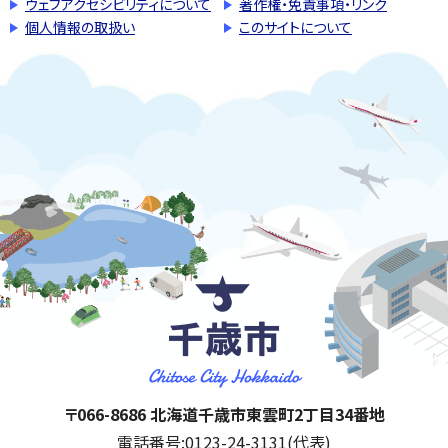
ウェブアクセシビリティについて
著作権・免責事項・リンク
個人情報の取扱い
このサイトについて
千歳市
住所:
〒066-8686 北海道千歳市東雲町2丁目34番地
電話番号:
0123-24-3131(代表)