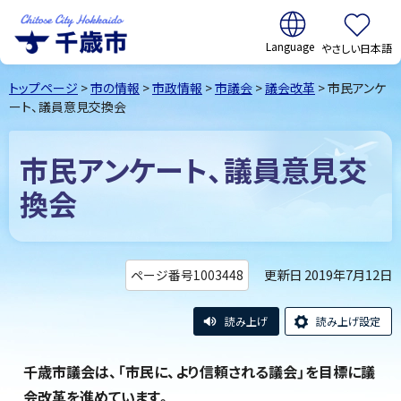
翻訳:
やさしい日本語
千歳市
Chitose
トップページ
>
市の情報
>
市政情報
>
市議会
>
議会改革
> 市民アンケ
City Hokkaido
ート、議員意見交換会
市民アンケート、議員意見交
換会
更新日 2019年7月12日
ページ番号1003448
読み上げ
読み上げ設定
千歳市議会は、「市民に、より信頼される議会」を目標に議
会改革を進めています。