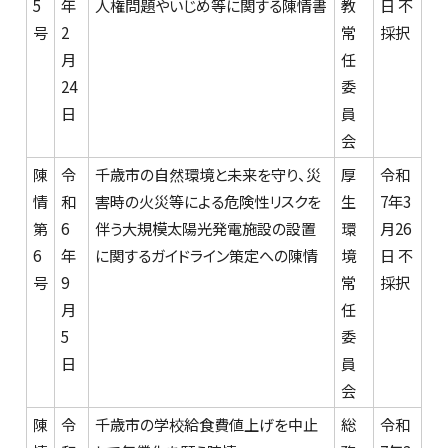
5
年
人権問題やいじめ等に関する陳情書
教
日 不
号
2
常
採択
月
任
24
委
日
員
会
陳
令
千歳市の自然環境と未来を守り、災
厚
令和
情
和
害時の火災等による危険性リスクを
生
7年3
第
6
伴う大規模太陽光発電施設の設置
環
月26
6
年
に関するガイドライン策定への陳情
境
日 不
号
9
常
採択
月
任
5
委
日
員
会
陳
令
千歳市の学校給食費値上げを中止
総
令和