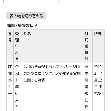
表の幅を切り替える
請願・陳情の状況
番
受
件名
付
状況
号
理
託
年
委
月
員
日
会
陳
令
はり師 きゅう師 あん摩マッサージ師
厚
令和
情
和
の新型コロナワクチン接種早期実施
生
3年7
第
3
に関する陳情
環
月12
1
年
境
日 不
号
6
常
採択
月
任
21
委