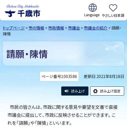
翻訳:
やさしい日本語
千歳市
Chitose
トップページ
>
市の情報
>
市政情報
>
市議会
>
市議会の紹介
> 請願・
City Hokkaido
陳情
請願・陳情
更新日 2021年8月18日
ページ番号1003586
読み上げ
読み上げ設定
市民の皆さんは、市政に関する意見や要望を文書で直接
市議会に提出して、市政に反映させることができます。こ
れを「請願」や「陳情」といいます。