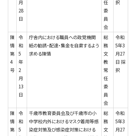
月
任
択
28
委
日
員
会
陳
令
庁舎内における職員への政党機関
総
令和
情
和
紙の勧誘・配達・集金を自粛するよう
務
5年3
第
5
求める陳情
文
月27
4
年
教
日 採
号
2
常
択
月
任
13
委
日
員
会
陳
令
千歳市教育委員会及び千歳市の小
総
令和
情
和
中学校内外におけるマスク着用等感
務
5年3
第
5
染症対策及び感染症対策における
文
月27