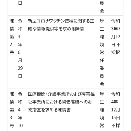
日
員
会
陳
令
新型コロナワクチン接種に関する正
厚
令和
情
和
確な情報提供等を求める陳情
生
3年7
第
3
環
月12
2
年
境
日 不
号
6
常
採択
月
任
29
委
日
員
会
陳
令
医療機関・介護事業所および障害福
厚
令和
情
和
祉事業所における物価高騰への財
生
4年
第
4
政措置を求める陳情書
環
12月
3
年
境
15日
号
10
常
不採