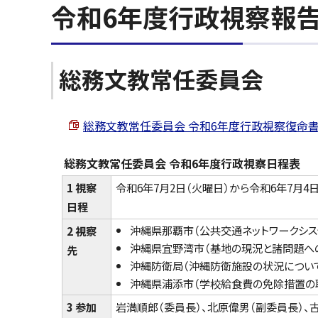
令和6年度行政視察報
総務文教常任委員会
総務文教常任委員会 令和6年度行政視察復命書 （PD
総務文教常任委員会 令和6年度行政視察日程表
1 視察
令和6年7月2日（火曜日）から令和6年7月4
日程
沖縄県那覇市（公共交通ネットワークシス
2 視察
沖縄県宜野湾市（基地の現況と諸問題へ
先
沖縄防衛局（沖縄防衛施設の状況につい
沖縄県浦添市（学校給食費の免除措置の
3 参加
岩満順郎（委員長）、北原偉男（副委員長）、古