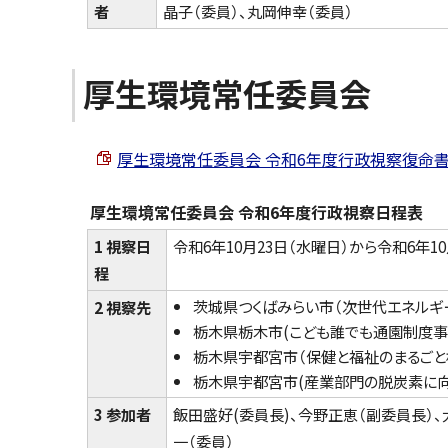
者
晶子（委員）、丸岡伸幸（委員）
厚生環境常任委員会
厚生環境常任委員会 令和6年度行政視察復命書 （PDF
厚生環境常任委員会 令和6年度行政視察日程表
1 視察日
令和6年10月23日（水曜日）から令和6年10
程
茨城県つくばみらい市（次世代エネルギ
2 視察先
栃木県栃木市(こども誰でも通園制度事
栃木県宇都宮市（保健と福祉のまるごと
栃木県宇都宮市(産業部門の脱炭素に向
3 参加者
飯田盛好(委員長)、今野正恵（副委員長）、
一（委員）