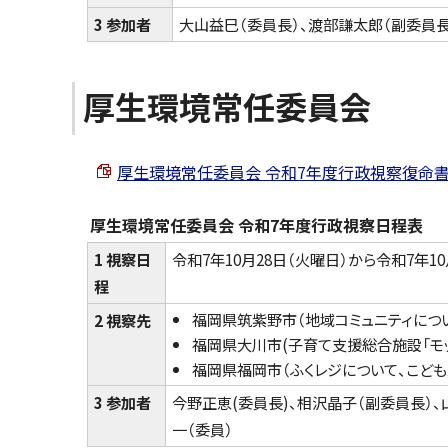
3 参加者
大山益巳（委員長）、渡部謙太郎（副委員長
厚生環境常任委員会
厚生環境常任委員会 令和7年度行政視察復命書 （PDF
厚生環境常任委員会 令和7年度行政視察日程表
1 視察日
令和7年10月28日（火曜日）から令和7年10
程
福岡県筑紫野市（地域コミュニティにつ
2 視察先
福岡県大川市(子育て支援総合施設「モッ
福岡県福岡市（ふくレジについて、こど
3 参加者
今野正恵(委員長)、相沢晶子（副委員長）、
一（委員）