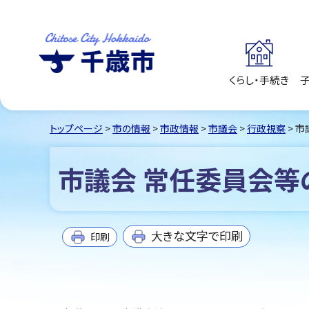
くらし・手続き
千歳市
Chitose City
Hokkaido
トップページ
>
市の情報
>
市政情報
>
市議会
>
行政視察
> 
市議会 常任委員会等
大きな文字で印刷
印刷