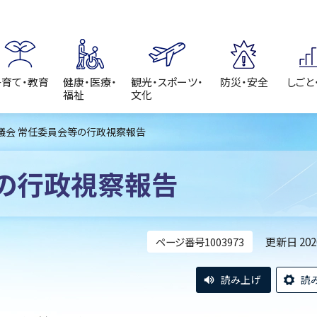
子育て・教育
健康・医療・
観光・スポーツ・
防災・安全
しごと
福祉
文化
市議会 常任委員会等の行政視察報告
の行政視察報告
更新日 20
ページ番号1003973
読み上げ
読