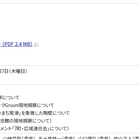
F 2.4 MB）
27日（木曜日）
察について
ークGruun現地視察について
のまち常滑」を象徴した陶壁について
念館の現地視察について）
ント「7町・広域連合会」について）
、山崎昌則（委員）、五十嵐桂一（委員）、山口康弘（委員）、仲山正人（委