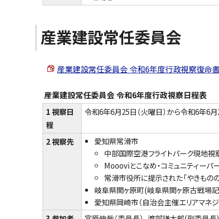
産業建設常任委員会
産業建設常任委員会 令和6年度行政視察復命書 （PD
産業建設常任委員会 令和6年度行政視察日程表
1 視察日
令和6年6月25日（火曜日）から令和6年6月
程
愛知県常滑市
2 視察先
中部国際空港フライトパーク現地視
Moooviとこなめ・コミュニティーパ
常滑市役所に提示された「やきもの
岐阜県関ヶ原町(岐阜県関ヶ原古戦場記
愛知県岡崎市（自治会主催エリアマネジメ
3 参加者
宮原伸哉（委員長）、渡部謙太郎(副委員長)