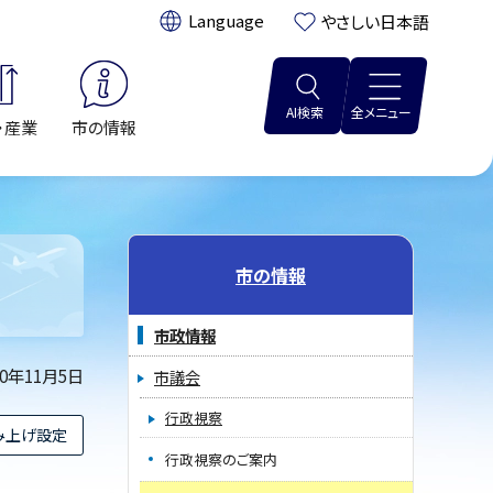
翻訳:
やさしい日本語
AI検索
全メニュー
・産業
市の情報
市の情報
市政情報
20年11月5日
市議会
行政視察
み上げ設定
行政視察のご案内