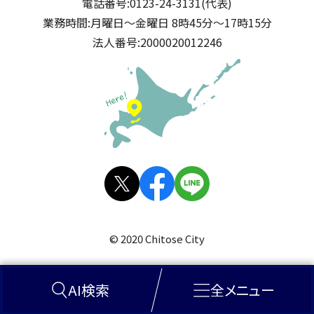
電話番号:
0123-24-3131(代表)
業務時間:
月曜日～金曜日 8時45分～17時15分
法人番号:
2000020012246
公式SNS
X(旧
facebo
LINE
Twitt
ok
© 2020 Chitose City
er)
AI検索
全メニュー