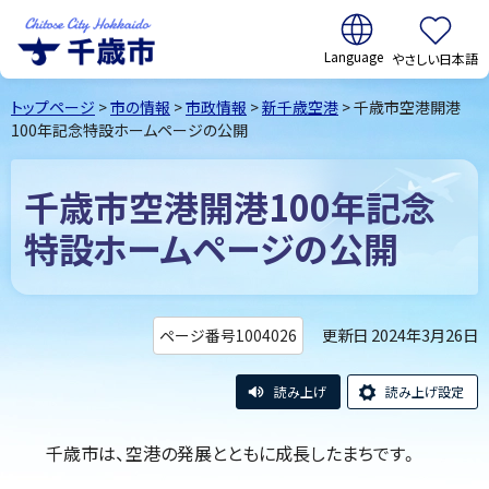
翻訳:
やさしい日本語
千歳市
Chitose
トップページ
>
市の情報
>
市政情報
>
新千歳空港
> 千歳市空港開港
City Hokkaido
100年記念特設ホームページの公開
千歳市空港開港100年記念
特設ホームページの公開
更新日 2024年3月26日
ページ番号1004026
読み上げ
読み上げ設定
千歳市は、空港の発展とともに成長したまちです。