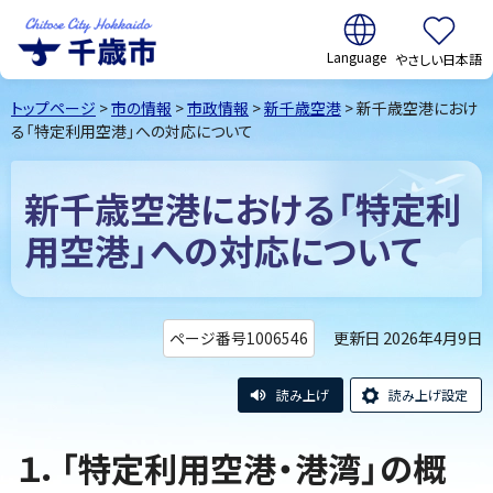
翻訳:
やさしい日本語
千歳市
Chitose
トップページ
>
市の情報
>
市政情報
>
新千歳空港
> 新千歳空港におけ
City Hokkaido
る「特定利用空港」への対応について
新千歳空港における「特定利
用空港」への対応について
更新日 2026年4月9日
ページ番号1006546
読み上げ
読み上げ設定
１．「特定利用空港・港湾」の概